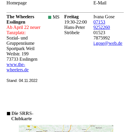
Homepage
E-Mail
The Wheelers
Freitag
Ivana Gose
◼
MS
Esslingen
19:30-22:00
07153
Ab April 22 neuer
Hans-Peter
9252260
Tanzplatz:
Ströbele
01523
Sozial- und
7875992
Gruppenräume
i.gose@web.de
Sportpark Weil
Weilstr. 199
73733 Esslingen
www.the-
wheelers.de
Stand: 04.11.2022
◼
Die SRRS-
Clubkarte