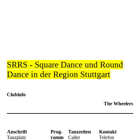
SRRS - Square Dance und Round
Dance in der Region Stuttgart
Clubinfo
The Wheelers
Anschrift
Prog-
Tanzzeiten
Kontakt
Tanzplatz
ramm
Caller
Telefon