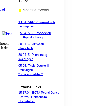
Tänzer
oad
◼
Nächste Events
13.04. SRRS-Stammtisch
Ludwigsburg
2
5.04. A1-A2-Workshop
Stuttgart-Botnang
ingen.
29.04. 5. Mittwoch
uch den
Neubulach
30.04. 5. Donnerstag
Waiblingen
05.05. Triple Douple II
Renningen
*bitte anmelden*
Externe Links:
15-17.04. ECTA Round Dance
Festival, Linkenheim-
Hochstetten