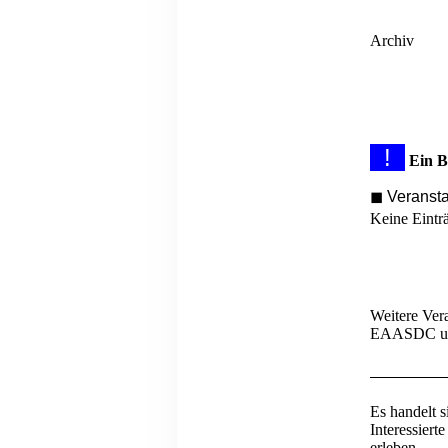
Archiv
!
Ein B
◼ Veranst
Keine Eintr
Weitere Ver
EAASDC u
Es handelt 
Interessier
erleben.