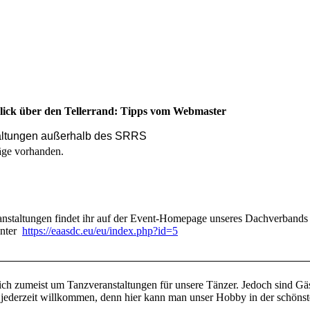
lick über den Tellerrand: Tipps vom Webmaster
altungen außerhalb des SRRS
äge vorhanden.
anstaltungen findet ihr auf der Event-Homepage unseres Dachverbands
nter
https://eaasdc.eu/eu/index.php?id=5
sich zumeist um Tanzveranstaltungen für unsere Tänzer. Jedoch sind Gä
te jederzeit willkommen, denn hier kann man unser Hobby in der schöns